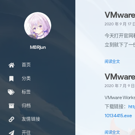
VMwar
2020 年 9 月 17
今天打开官网看到了
立刻就下了一
MBRjun
阅读全文
首页
VMwar
分类
2020 年 7 月 9 
标签
VMware Workst
归档
下载链接：
htt
10134415.exe
友情链接
阅读全文
开往