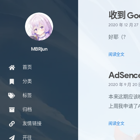
收到 Goo
2020 年 12 月 2
好耶（？
MBRjun
阅读全文
首页
AdSen
分类
2020 年 9 月 20
标签
本来这期应该
上周我申请了A
归档
阅读全文
友情链接
开往