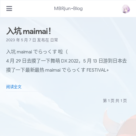
MBRjun-Blog
入坑 maimai！
2023 年 5 月 7 日
发布在
日常
入坑 maimai でらっくす 啦（
4 月 29 日去摸了一下舞萌 DX 2022，5 月 13 日游到日本去
摸了一下最新最热 maimai でらっくす FESTiVAL+
阅读全文
第 1 页 共 1 页