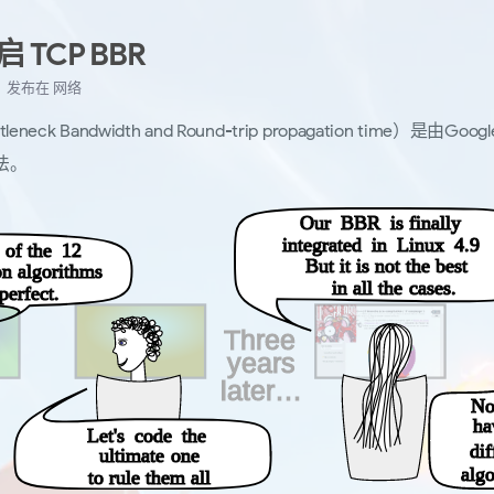
开启 TCP BBR
日
发布在
网络
tleneck Bandwidth and Round-trip propagation time）是由G
法。