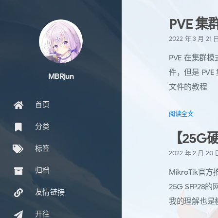
PVE 
2022 年 3 月 21 
PVE 在集群
件，但是 PV
MBRjun
文件的教程
首页
阅读全文
分类
【25G硬路
标签
2022 年 2 月 20
归档
MikroTik
25G SFP
友情链接
我的理解也是
开往