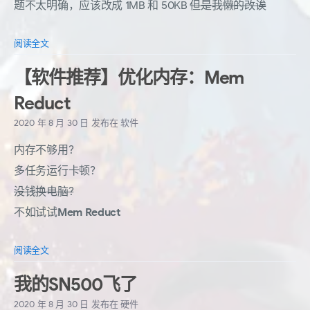
题不太明确，应该改成 1MB 和 50KB
但是我懒的改诶
阅读全文
【软件推荐】优化内存：Mem
Reduct
2020 年 8 月 30 日
发布在
软件
内存不够用?
多任务运行卡顿?
没钱换电脑?
不如试试
Mem Reduct
阅读全文
我的SN500飞了
2020 年 8 月 30 日
发布在
硬件