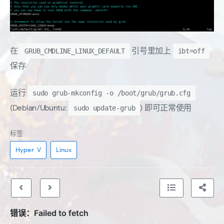
在
引号里加上
GRUB_CMDLINE_LINUX_DEFAULT
ibt=off
保存
运行
sudo grub-mkconfig -o /boot/grub/grub.cfg
(Debian/Ubuntu:
) 即可正常使用
sudo update-grub
标签
Hyper-V
Linux