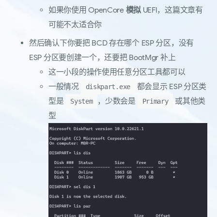
如果你使用 OpenCore
模拟
UEFI，这篇文章有
可能不太适合你
然后确认下你要把 BCD 存在哪个 ESP 分区，没有
ESP 分区要创建一个，还要把 BootMgr 补上
这一小段的操作使用任意分区工具都可以
一般情况
都会显示 ESP 分区类
diskpart.exe
型是
，少数会是
或其他类
System
Primary
型