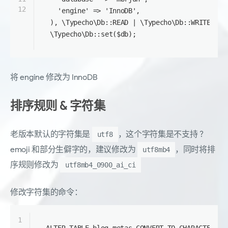
12
'engine'
 => 
'InnoDB'
,
), 
\Typecho\Db
::
READ
 | 
\Typecho\Db
::
WRITE
);
\Typecho\Db
::
set
(
$db
);
将 engine 修改为 InnoDB
排序规则 & 字符集
老版本默认的字符集是
，这个字符集是不支持 ?
utf8
emoji 和部分生僻字的，建议修改为
，同时将排
utf8mb4
序规则修改为
utf8mb4_0900_ai_ci
修改字符集的命令：
1
ALTER TABLE blog_metas CONVERT TO CHARACTER SE