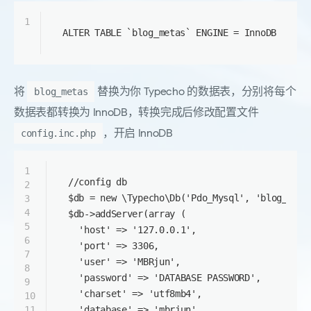
1
ALTER TABLE `blog_metas` ENGINE = InnoDB
将
替换为你 Typecho 的数据表，分别将每个
blog_metas
数据表都转换为 InnoDB，转换完成后修改配置文件
，开启 InnoDB
config.inc.php
1
//config db
2
$db
 = 
new
\Typecho\Db
(
'Pdo_Mysql'
, 
'blog_'
);
3
4
$db
->
addServer
(
array
 (
5
'host'
 => 
'127.0.0.1'
,
6
'port'
 => 
3306
,
7
'user'
 => 
'MBRjun'
,
8
'password'
 => 
'DATABASE PASSWORD'
,
9
'charset'
 => 
'utf8mb4'
,
10
11
'database'
 => 
'mbrjun'
,