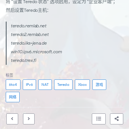
将 “设置 Teredo 状态” 选项启用，设定为 “企业客户端”；
然后设置Teredo主机：
teredo.remlab.net
teredo2.remlab.net
teredo.iks-jena.de
win10.ipv6.microsoft.com
teredo.trex.fi
标签
6to4
IPv6
NAT
Teredo
Xbox
游戏
网络